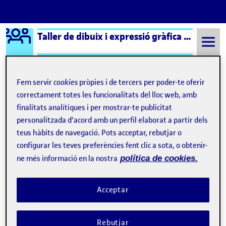
Logo Ágora
Taller de dibuix i expressió gràfica – Aula 1
Saltar al contingut
Fem servir
cookies
pròpies i de tercers per poder-te oferir
correctament totes les funcionalitats del lloc web, amb
Semestre 20232 - Aula 1
Què és una Àgora?
finalitats analítiques i per mostrar-te publicitat
personalitzada d'acord amb un perfil elaborat a partir dels
Què és una Àgora?
teus hàbits de navegació. Pots acceptar, rebutjar o
configurar les teves preferències fent clic a sota, o obtenir-
Visibilitat:
Data de publicació
8 setembre, 2021 3:32 pm
Públic
-
17 Set. 2019
ne més informació en la nostra
política de cookies.
Hola! :D Aquesta pàgina de presentació s’ha generat
Acceptar
automàticament.
Una Àgora pertany a una aula de la UOC i recull
Rebutjar