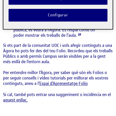
els continguts que els i les estudiants publiquen
als seus espais personals, anomenats Folios. Si
els i les companyes publiquen una activitat,
Configurar
l’associen a una activitat de l’aula i li donen
permís per ser vist a l’aula, campus o visió
pública, es veurà a l’Àgora. És l’espai comú on
poder mostrar els treballs de l’aula.
Si ets part de la comunitat UOC i vols afegir continguts a una
Àgora ho pots fer des del teu Folio. Recordeu que els treballs
Públics o amb permís Campus serán visibles per a la gent
més enllà de l’entorn aula.
Per entendre millor l’Àgora, per saber què són els Folios o
per seguir consells i vídeo tutorials per millorar els vostres
continguts, aneu a l’
Espai d’Aprenentatge Folio
Si cal, també pots entrar una suggeriment o incidència en el
aquest enllaç.