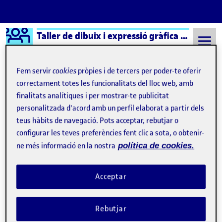
Logo Ágora
Taller de dibuix i expressió gràfica – Aula 1
Saltar al contingut
Fem servir
cookies
pròpies i de tercers per poder-te oferir
correctament totes les funcionalitats del lloc web, amb
finalitats analítiques i per mostrar-te publicitat
Semestre 20232 - Aula 1
Lliurament parcial 1 PAC1
personalitzada d'acord amb un perfil elaborat a partir dels
Lliurament parcial 1 PAC1
teus hàbits de navegació. Pots acceptar, rebutjar o
configurar les teves preferències fent clic a sota, o obtenir-
ne més informació en la nostra
política de cookies.
PAC1 Primer lliurament parcial
Publicat per
Publicat per
Noel Garrido Bleda
Visibilitat:
Data de publicació
7 març, 2024 10:29 pm
el PAC1 Primer lliurament parcial
Públic
-
7 Març 2024
-
comentari
Acceptar
Rebutjar