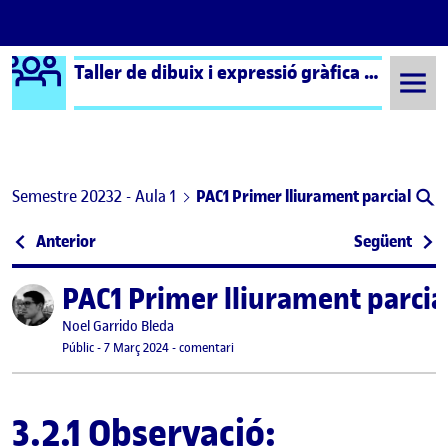
Logo Ágora
Taller de dibuix i expressió gràfica – Aula 1
Saltar al contingut
Semestre 20232 - Aula 1
PAC1 Primer lliurament parcial
Navegació d'entrades
: Benvinguts i benvingudes!
: PAC
Anterior
Següent
PAC1 Primer lliurament parcia
Publicat per
Publicat per
Noel Garrido Bleda
Visibilitat:
Data de publicació
7 març, 2024 10:29 pm
el PAC1 Primer lliurament parcial
Públic
-
7 Març 2024
-
comentari
3.2.1 Observació: