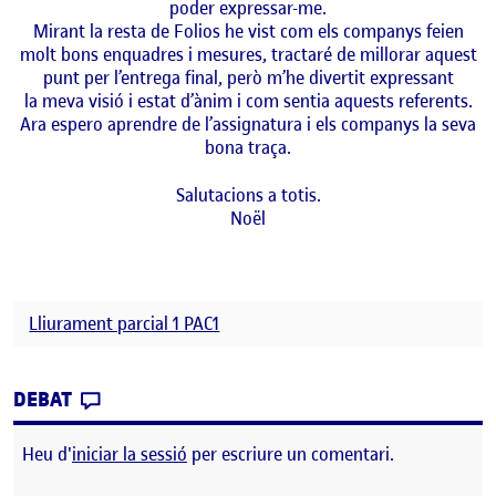
poder expressar-me.
Mirant la resta de Folios he vist com els companys feien
molt bons enquadres i mesures, tractaré de millorar aquest
punt per l’entrega final, però m’he divertit expressant
la meva visió i estat d’ànim i com sentia aquests referents.
Ara espero aprendre de l’assignatura i els companys la seva
bona traça.
Salutacions a totis.
Noël
Lliurament parcial 1 PAC1
CONTRIBUTION
0
EL PAC1 PRIMER LLIURAMENT PARCIAL
DEBAT
Heu d'
iniciar la sessió
per escriure un comentari.