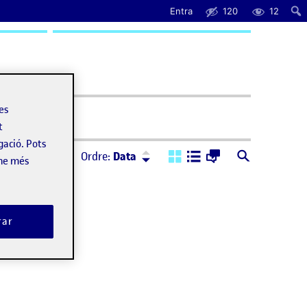
Entra
120
12
uda
les
t
gació. Pots
Ordre:
Descendent
Ordre:
Data
-ne més
rar