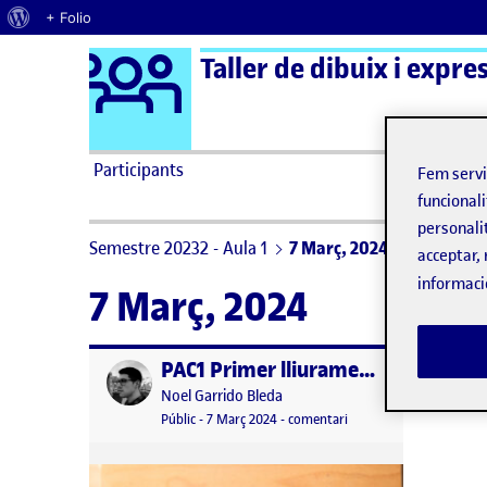
Quant al WordPress
+ Folio
Logo Ágora
Taller de dibuix i expres
Saltar al contingut
Participants
Fem serv
funcionali
personali
Semestre 20232 - Aula 1
7 Març, 2024
acceptar, 
informaci
7 Març, 2024
PAC1 Primer lliurament parcial
Publicat per
Publicat per
Noel Garrido Bleda
Visibilitat:
Data de publicació
7 març, 2024 10:29 pm
el PAC1 Primer lliuramen
Públic
-
7 Març 2024
-
comentari