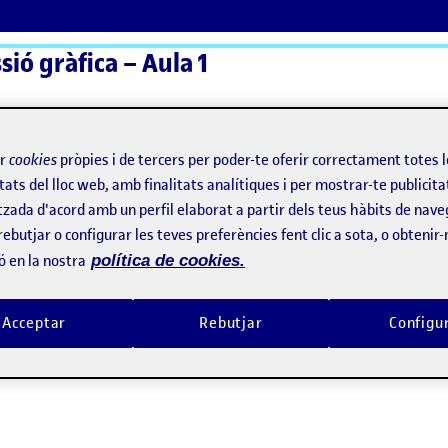
sió gràfica – Aula 1
ActiFolios
Aj
ir
cookies
pròpies i de tercers per poder-te oferir correctament totes 
tats del lloc web, amb finalitats analítiques i per mostrar-te publicita
tzada d'acord amb un perfil elaborat a partir dels teus hàbits de nave
rebutjar o configurar les teves preferències fent clic a sota, o obtenir
ó en la nostra
política de cookies.
Acceptar
Rebutjar
Configu
t parcial