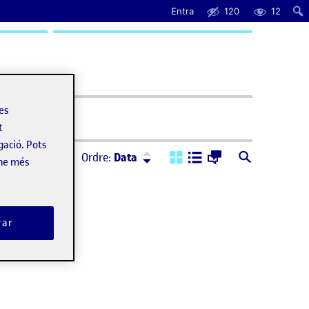
Entra
120
12
uda
les
t
gació. Pots
Ordre:
Descendent
Ordre:
Data
-ne més
rar