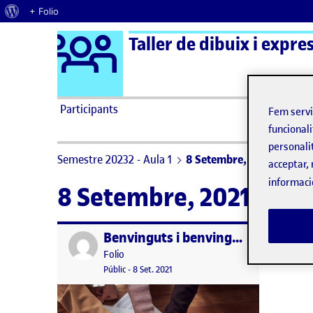
Quant al WordPress
+ Folio
Logo Ágora
Taller de dibuix i expres
Saltar al contingut
Participants
Fem serv
funcionali
personali
Semestre 20232 - Aula 1
8 Setembre, 2021
acceptar, 
informaci
8 Setembre, 2021
Benvinguts i benvingudes!
Publicat per
Publicat per
Folio
Visibilitat:
Data de publicació
15 setembre, 2022 3:08 pm
Públic
-
8 Set. 2021