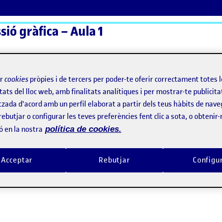
sió gràfica – Aula 1
ActiFolios
Aj
ir
cookies
pròpies i de tercers per poder-te oferir correctament totes 
tats del lloc web, amb finalitats analítiques i per mostrar-te publicita
tzada d'acord amb un perfil elaborat a partir dels teus hàbits de nave
rebutjar o configurar les teves preferències fent clic a sota, o obtenir
ó en la nostra
política de cookies.
Acceptar
Rebutjar
Configu