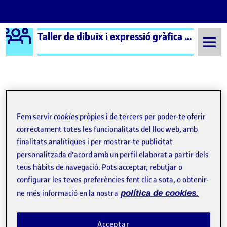
Logo Ágora
Taller de dibuix i expressió gràfica – Aula 1
Saltar al contingut
Semestre 20232 - Aula 1
8 Setembre, 2021
Fem servir
cookies
pròpies i de tercers per poder-te oferir
8 Setembre, 2021
correctament totes les funcionalitats del lloc web, amb
finalitats analítiques i per mostrar-te publicitat
personalitzada d'acord amb un perfil elaborat a partir dels
teus hàbits de navegació. Pots acceptar, rebutjar o
configurar les teves preferències fent clic a sota, o obtenir-
ne més informació en la nostra
política de cookies.
Benvinguts i benvingudes!
Publicat per
expa
Acceptar