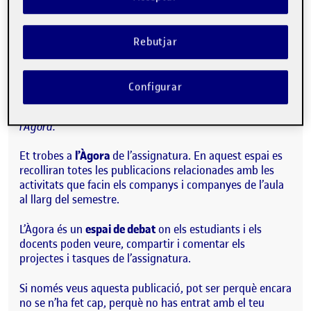
Publicat per
Folio
Visibilitat:
Data de publicació
15 setembre, 2022 3:08 pm
Públic
-
8 Set. 2021
Rebutjar
Hola!
Configurar
Aquesta publicació s’ha generat automàticament a
l’Àgora.
Et trobes a
l’Àgora
de l’assignatura. En aquest espai es
recolliran totes les publicacions relacionades amb les
activitats que facin els companys i companyes de l’aula
al llarg del semestre.
L’Àgora és un
espai de debat
on els estudiants i els
docents poden veure, compartir i comentar els
projectes i tasques de l’assignatura.
Si només veus aquesta publicació, pot ser perquè encara
no se n’ha fet cap, perquè no has entrat amb el teu