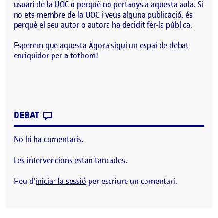
usuari de la UOC o perquè no pertanys a aquesta aula. Si
no ets membre de la UOC i veus alguna publicació, és
perquè el seu autor o autora ha decidit fer-la pública.
Esperem que aquesta Àgora sigui un espai de debat
enriquidor per a tothom!
CONTRIBUTION
0
EL BENVINGUTS I BENVINGUDES!
DEBAT
No hi ha comentaris.
Les intervencions estan tancades.
Heu d'
iniciar la sessió
per escriure un comentari.