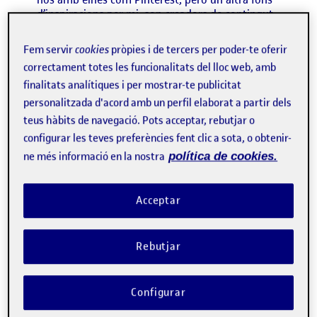
d’inspiracions per mi, son creadors de contingut
relacionats amb el mon de l’art. Aqui deixo, tres
exemples, del que son una inspiració per mi.
Fem servir
cookies
pròpies i de tercers per poder-te oferir
Segur que vosaltres també coneixeu mès
correctament totes les funcionalitats del lloc web, amb
exemples.
finalitats analítiques i per mostrar-te publicitat
personalitzada d'acord amb un perfil elaborat a partir dels
teus hàbits de navegació. Pots acceptar, rebutjar o
Misako Flodin:
configurar les teves preferències fent clic a sota, o obtenir-
ne més informació en la nostra
política de cookies.
Acceptar
Rebutjar
Configurar