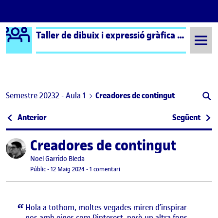
Logo Ágora
Taller de dibuix i expressió gràfica – Aula 1
Saltar al contingut
Semestre 20232 - Aula 1
Creadores de contingut
Navegació d'entrades
: PAC 2 – Lliurament Parcial 2
: Ate
Anterior
Següent
Creadores de contingut
Publicat per
Publicat per
Noel Garrido Bleda
Visibilitat:
Data de publicació
12 maig, 2024 11:04 am
a Creadores de contingut
Públic
-
12 Maig 2024
-
1 comentari
Hola a tothom, moltes vegades miren d’inspirar-
nos amb eines com Pinterest, però un altra fons