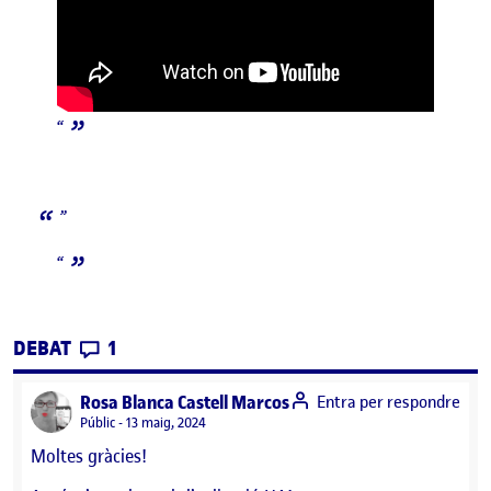
CONTRIBUTIONS
EL CREADORES DE CONTINGUT
DEBAT
1
says:
Rosa Blanca Castell Marcos
Entra per respondre
Visibilitat:
Públic
13 maig, 2024
Moltes gràcies!