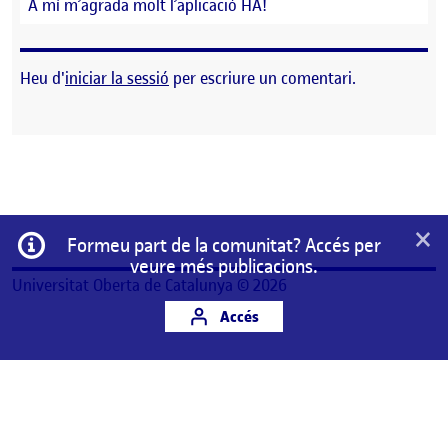
A mí m’agrada molt l’aplicació HA!
Heu d'
iniciar la sessió
per escriure un comentari.
×
Informació
Formeu part de la comunitat? Accés per
veure més publicacions.
Universitat Oberta de Catalunya © 2026
Accés
Aquest és un espai de treball personal d'un/a
estudiant de la Universitat Oberta de Catalunya.
Qualsevol contingut publicat en aquest espai és
responsabilitat del seu autor/a.