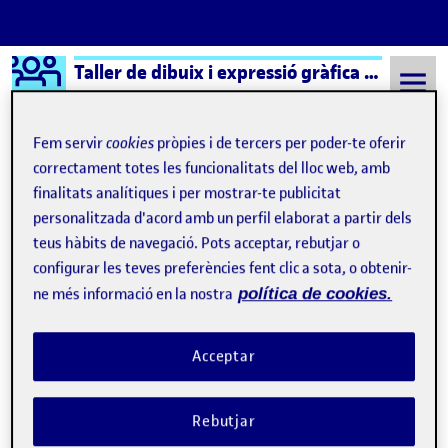
Logo Ágora
Taller de dibuix i expressió gràfica – Aula 1
Saltar al contingut
Fem servir
cookies
pròpies i de tercers per poder-te oferir
correctament totes les funcionalitats del lloc web, amb
finalitats analítiques i per mostrar-te publicitat
Semestre 20232 - Aula 1
30 Maig, 2024
personalitzada d'acord amb un perfil elaborat a partir dels
30 Maig, 2024
teus hàbits de navegació. Pots acceptar, rebutjar o
configurar les teves preferències fent clic a sota, o obtenir-
ne més informació en la nostra
política de cookies.
PROJECTE «RETRATS
Publicat per
Publicat per
Noel Garrido Bleda
Visibilitat:
Data de publicació
a PROJECTE «RETRATS
Públic
-
30 Maig 2024
-
1 comentari
Acceptar
Lliurament parcial 1 Pràctica …
Rebutjar