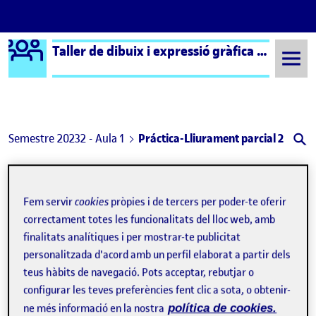
Logo Ágora
Taller de dibuix i expressió gràfica – Aula 1
Saltar al contingut
Semestre 20232 - Aula 1
Práctica-Lliurament parcial 2
Navegació d'entrades
: Pràctica – Lliurament Parcial 1
: Prà
Anterior
Següent
Fem servir
cookies
pròpies i de tercers per poder-te oferir
Práctica-Lliurament parcial 2
Publicat per
correctament totes les funcionalitats del lloc web, amb
Publicat per
Noel Garrido Bleda
finalitats analítiques i per mostrar-te publicitat
Visibilitat:
Data de publicació
a Práctica-Lliurament parcial 2
Públic
-
12 Juny 2024
-
1 comentari
personalitzada d'acord amb un perfil elaborat a partir dels
teus hàbits de navegació. Pots acceptar, rebutjar o
configurar les teves preferències fent clic a sota, o obtenir-
ne més informació en la nostra
política de cookies.