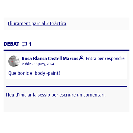
Lliurament parcial 2 Pràctica
CONTRIBUTIONS
EL PRÁCTICA-LLIURAMENT PARCIAL 2
DEBAT
1
says:
Rosa Blanca Castell Marcos
Entra per respondre
Visibilitat:
Públic
13 juny, 2024
Que bonic el body -paint!
Heu d'
iniciar la sessió
per escriure un comentari.