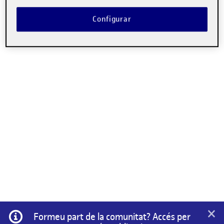
No hi ha comentaris.
Configurar
Heu d'
iniciar la sessió
per escriure un comentari.
×
Informació
Formeu part de la comunitat? Accés per