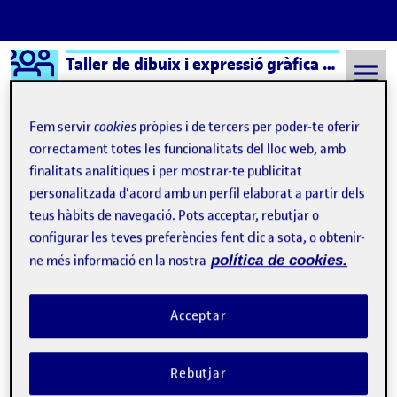
Logo Ágora
Taller de dibuix i expressió gràfica – Aula 1
Saltar al contingut
Fem servir
cookies
pròpies i de tercers per poder-te oferir
correctament totes les funcionalitats del lloc web, amb
finalitats analítiques i per mostrar-te publicitat
Semestre 20232 - Aula 1
Lliurament parcial 1 PAC2
personalitzada d'acord amb un perfil elaborat a partir dels
Lliurament parcial 1 PAC2
teus hàbits de navegació. Pots acceptar, rebutjar o
configurar les teves preferències fent clic a sota, o obtenir-
ne més informació en la nostra
política de cookies.
Lliurament parcial 1 PAC 2
Publicat per
Publicat per
Noel Garrido Bleda
Acceptar
Visibilitat:
Data de publicació
24 abril, 2024 9:44 pm
el Lliurament parcial 1 PAC 2
Públic
-
23 Abr. 2024
-
comentari
CONTRIBUTION
0
EL LLIURAMENT PARCIAL 1 PAC 2
DEBAT
Rebutjar