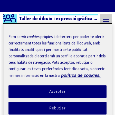
Logo Ágora
Taller de dibuix i expressió gràfica – Aula 1
Saltar al contingut
Fem servir
cookies
pròpies i de tercers per poder-te oferir
correctament totes les funcionalitats del lloc web, amb
finalitats analítiques i per mostrar-te publicitat
Semestre 20232 - Aula 1
Lliurament parcial 1 PAC2
personalitzada d'acord amb un perfil elaborat a partir dels
Lliurament parcial 1 PAC2
teus hàbits de navegació. Pots acceptar, rebutjar o
configurar les teves preferències fent clic a sota, o obtenir-
ne més informació en la nostra
política de cookies.
Lliurament parcial 1 PAC 2
Publicat per
Publicat per
Noel Garrido Bleda
Visibilitat:
Data de publicació
24 abril, 2024 9:44 pm
el Lliurament parcial 1 PAC 2
Públic
-
23 Abr. 2024
-
comentari
Acceptar
Lliurament parcial 1 PAC2 …
Rebutjar