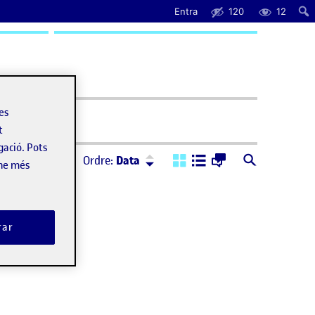
Entra
120
12
uda
les
t
gació. Pots
Ordre:
Descendent
Ordre:
Data
-ne més
rar