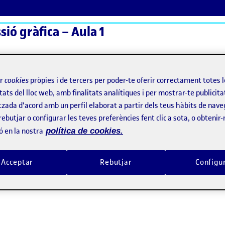
sió gràfica – Aula 1
ActiFolios
Aj
ir
cookies
pròpies i de tercers per poder-te oferir correctament totes 
tats del lloc web, amb finalitats analítiques i per mostrar-te publicita
tzada d'acord amb un perfil elaborat a partir dels teus hàbits de nave
rebutjar o configurar les teves preferències fent clic a sota, o obtenir
ó en la nostra
política de cookies.
Acceptar
Rebutjar
Configu
S