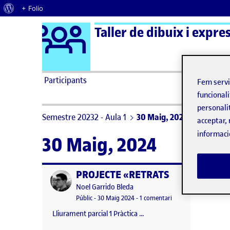
Quant al WordPress
+ Folio
Logo Ágora
Taller de dibuix i expres
Saltar al contingut
Participants
Fem serv
funcionali
personali
Semestre 20232 - Aula 1
30 Maig, 2024
acceptar, 
informaci
30 Maig, 2024
PROJECTE «RETRATS
Publicat per
Publicat per
Noel Garrido Bleda
Visibilitat:
Data de publicació
a PROJECTE «RETRAT
Públic
-
30 Maig 2024
-
1 comentari
Lliurament parcial 1 Pràctica …