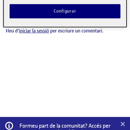
says:
Rosa Blanca Castell Marcos
Entra per respondre
Visibilitat:
Públic
13 juny, 2024
Configurar
Que bonic el body -paint!
Heu d'
iniciar la sessió
per escriure un comentari.
×
Informació
Formeu part de la comunitat? Accés per