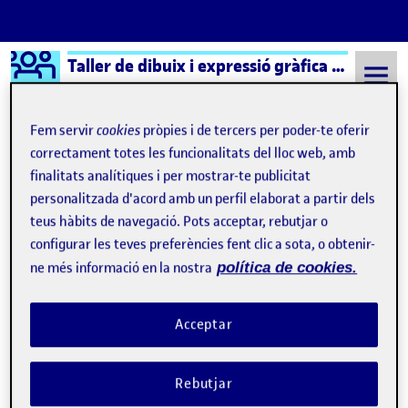
Logo Ágora
Taller de dibuix i expressió gràfica – Aula 1
Saltar al contingut
Fem servir
cookies
pròpies i de tercers per poder-te oferir
correctament totes les funcionalitats del lloc web, amb
finalitats analítiques i per mostrar-te publicitat
Semestre 20232 - Aula 1
12 Juny, 2024
personalitzada d'acord amb un perfil elaborat a partir dels
12 Juny, 2024
teus hàbits de navegació. Pots acceptar, rebutjar o
configurar les teves preferències fent clic a sota, o obtenir-
ne més informació en la nostra
política de cookies.
Práctica-Lliurament parcial 2
Publicat per
Publicat per
Noel Garrido Bleda
Acceptar
Visibilitat:
Data de publicació
a Práctica-Lliurament parcial 2
Públic
-
12 Juny 2024
-
1 comentari
CONTRIBUTIONS
EL PRÁCTICA-LLIURAMENT PARCIAL 2
DEBAT
1
Rebutjar